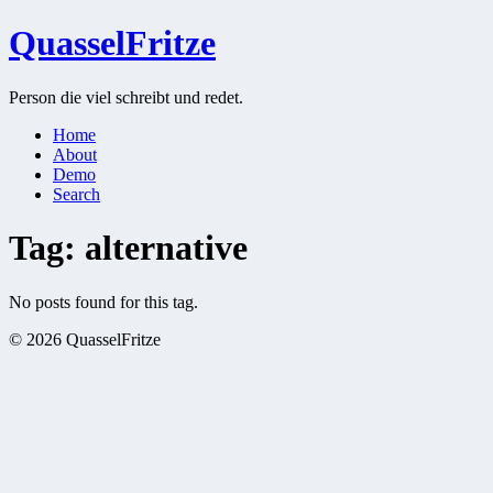
QuasselFritze
Person die viel schreibt und redet.
Home
About
Demo
Search
Tag: alternative
No posts found for this tag.
© 2026 QuasselFritze